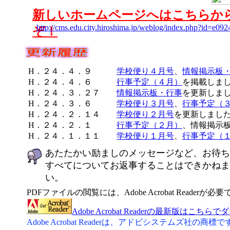
新しいホームページへはこちらか
http://cms.edu.city.hiroshima.jp/weblog/index.php?id=e092
ぞ！
H．２４．４．９
学校便り４月号
、
情報掲示板
H．２４．４．６
行事予定（４月）
を掲載しま
H．２４．３．２７
情報掲示板・行事
を更新しま
H．２４．３．６
学校便り３月号
、
行事予定（
H．２４．２．１４
学校便り２月号
を更新しまし
H．２４．２．１
行事予定（２月）
、情報掲示
H．２４．１．１１
学校便り１月号
、
行事予定（
あたたかい励ましのメッセージなど、お待ち
すべてについてお返事することはできかねま
い。
PDFファイルの閲覧には、Adobe Acrobat Readerが必
Adobe Acrobat Readerの最新版は
Adobe Acrobat Readerは、アドビシステムズ社の商標で